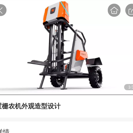
1
/
置栅农机外观造型设计
详情